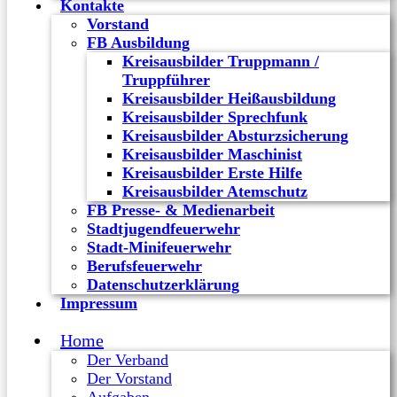
Kontakte
Vorstand
FB Ausbildung
Kreisausbilder Truppmann /
Truppführer
Kreisausbilder Heißausbildung
Kreisausbilder Sprechfunk
Kreisausbilder Absturzsicherung
Kreisausbilder Maschinist
Kreisausbilder Erste Hilfe
Kreisausbilder Atemschutz
FB Presse- & Medienarbeit
Stadtjugendfeuerwehr
Stadt-Minifeuerwehr
Berufsfeuerwehr
Datenschutzerklärung
Impressum
Home
Der Verband
Der Vorstand