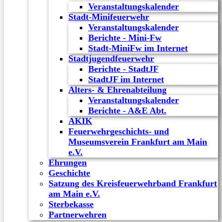
Veranstaltungskalender
Stadt-Minifeuerwehr
Veranstaltungskalender
Berichte - Mini-Fw
Stadt-MiniFw im Internet
Stadtjugendfeuerwehr
Berichte - StadtJF
StadtJF im Internet
Alters- & Ehrenabteilung
Veranstaltungskalender
Berichte - A&E Abt.
AKIK
Feuerwehrgeschichts- und
Museumsverein Frankfurt am Main
e.V.
Ehrungen
Geschichte
Satzung des Kreisfeuerwehrband Frankfurt
am Main e.V.
Sterbekasse
Partnerwehren