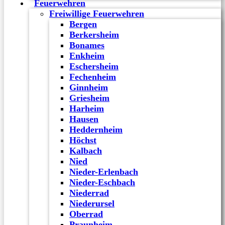
Feuerwehren
Freiwillige Feuerwehren
Bergen
Berkersheim
Bonames
Enkheim
Eschersheim
Fechenheim
Ginnheim
Griesheim
Harheim
Hausen
Heddernheim
Höchst
Kalbach
Nied
Nieder-Erlenbach
Nieder-Eschbach
Niederrad
Niederursel
Oberrad
Praunheim