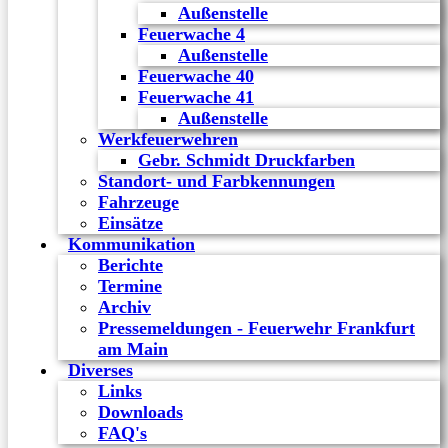
Außenstelle
Feuerwache 4
Außenstelle
Feuerwache 40
Feuerwache 41
Außenstelle
Werkfeuerwehren
Gebr. Schmidt Druckfarben
Standort- und Farbkennungen
Fahrzeuge
Einsätze
Kommunikation
Berichte
Termine
Archiv
Pressemeldungen - Feuerwehr Frankfurt
am Main
Diverses
Links
Downloads
FAQ's