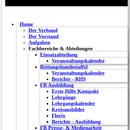
Home
Der Verband
Der Vorstand
Aufgaben
Fachbereiche & Abteilungen
Einsatzabteilung
Veranstaltungskalender
Rettungshundestaffel
Veranstaltungskalender
Berichte - RHS
FB Ausbildung
Erste Hilfe Kompakt
Lehrgänge
Lehrgangskalender
Kreisausbilder
Florix
Berichte - Ausbildung
FB Presse- & Medienarbeit