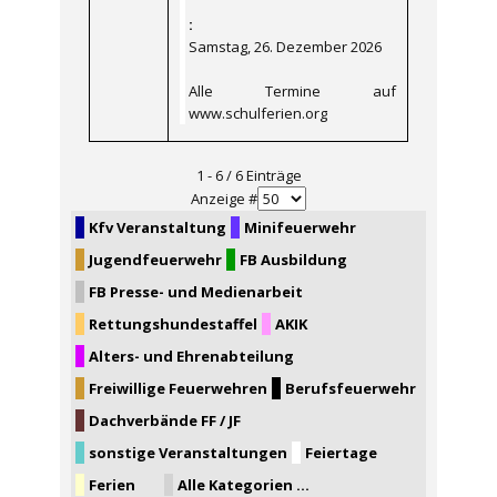
:
Samstag, 26. Dezember 2026
Alle Termine auf
www.schulferien.org
Limite der Paginierungsliste
1 - 6 / 6 Einträge
Anzeige #
Kfv Veranstaltung
Minifeuerwehr
Jugendfeuerwehr
FB Ausbildung
FB Presse- und Medienarbeit
Rettungshundestaffel
AKIK
Alters- und Ehrenabteilung
Freiwillige Feuerwehren
Berufsfeuerwehr
Dachverbände FF / JF
sonstige Veranstaltungen
Feiertage
Ferien
Alle Kategorien ...