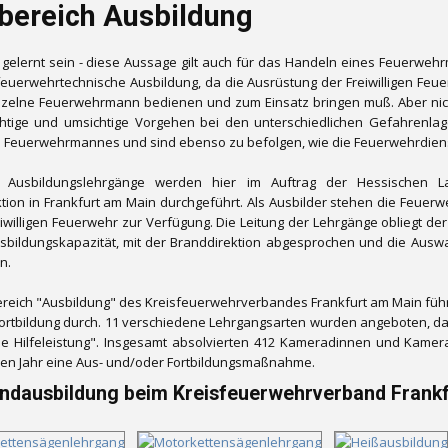
bereich Ausbildung
l gelernt sein - diese Aussage gilt auch für das Handeln eines Feuerweh
feuerwehrtechnische Ausbildung, da die Ausrüstung der Freiwilligen F
inzelne Feuerwehrmann bedienen und zum Einsatz bringen muß. Aber ni
chtige und umsichtige Vorgehen bei den unterschiedlichen Gefahrenlag
 Feuerwehrmannes und sind ebenso zu befolgen, wie die Feuerwehrdienst
 Ausbildungslehrgänge werden hier im Auftrag der Hessischen L
tion in Frankfurt am Main durchgeführt. Als Ausbilder stehen die Feuer
eiwilligen Feuerwehr zur Verfügung. Die Leitung der Lehrgänge obliegt de
usbildungskapazität, mit der Branddirektion abgesprochen und die Au
n.
reich "Ausbildung" des Kreisfeuerwehrverbandes Frankfurt am Main führ
ortbildung durch. 11 verschiedene Lehrgangsarten wurden angeboten, da
e Hilfeleistung". Insgesamt absolvierten 412 Kameradinnen und Kamera
en Jahr eine Aus- und/oder Fortbildungsmaßnahme.
andausbildung beim Kreisfeuerwehrverband Frank