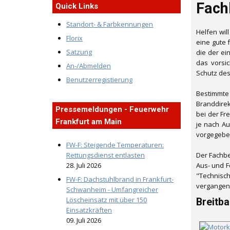
Fach
Quick Links
Standort- & Farbkennungen
Helfen wil
Florix
eine gute 
Satzung
die der e
das vorsi
An-/Abmelden
Schutz des
Benutzerregistierung
Bestimmte
Branddirek
Pressemeldungen - Feuerwehr
bei der Fr
Frankfurt am Main
je nach A
vorgegebe
FW-F: Steigende Temperaturen:
Rettungsdienst entlasten
Der Fachbe
28. Juli 2026
Aus- und F
"Technisch
FW-F: Dachstuhlbrand in Frankfurt-
vergangen
Schwanheim - Umfangreicher
Löscheinsatz mit über 150
Breitb
Einsatzkräften
09. Juli 2026