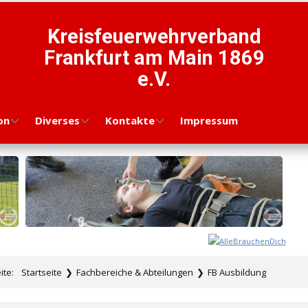
Kreisfeuerwehrverband
Frankfurt am Main 1869
e.V.
on
Diverses
Kontakte
Impressum
eite:
Startseite
❯
Fachbereiche & Abteilungen
❯
FB Ausbildung