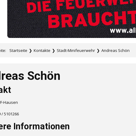
eite:
Startseite
❯
Kontakte
❯
Stadt-Minifeuerwehr
❯
Andreas Schön
reas Schön
akt
FF-Hausen
 / 5101266
ere Informationen