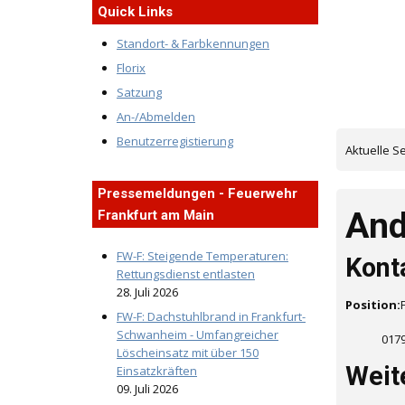
Quick Links
Standort- & Farbkennungen
Florix
Satzung
An-/Abmelden
Benutzerregistierung
Aktuelle S
Pressemeldungen - Feuerwehr
And
Frankfurt am Main
FW-F: Steigende Temperaturen:
Kont
Rettungsdienst entlasten
28. Juli 2026
Position:
FW-F: Dachstuhlbrand in Frankfurt-
Schwanheim - Umfangreicher
0179
Löscheinsatz mit über 150
Weit
Einsatzkräften
09. Juli 2026