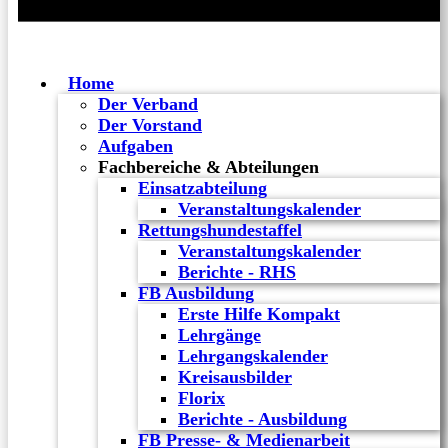
Home
Der Verband
Der Vorstand
Aufgaben
Fachbereiche & Abteilungen
Einsatzabteilung
Veranstaltungskalender
Rettungshundestaffel
Veranstaltungskalender
Berichte - RHS
FB Ausbildung
Erste Hilfe Kompakt
Lehrgänge
Lehrgangskalender
Kreisausbilder
Florix
Berichte - Ausbildung
FB Presse- & Medienarbeit