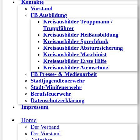
Kontakte
Vorstand
FB Ausbildung
Kreisausbilder Truppmann /
Truppführer
Kreisausbilder Heißausbildung
Kreisausbilder Sprechfunk
Kreisausbilder Absturzsicherung
Kreisausbilder Maschinist
Kreisausbilder Erste Hilfe
Kreisausbilder Atemschutz
FB Presse- & Medienarbeit
Stadtjugendfeuerwehr
Stadt-Minifeuerwehr
Berufsfeuerwehr
Datenschutzerklärung
Impressum
Home
Der Verband
Der Vorstand