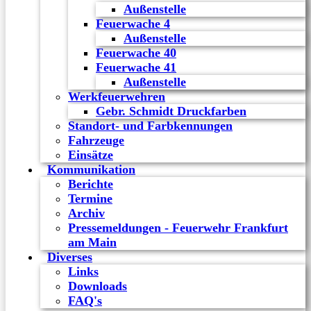
Außenstelle
Feuerwache 4
Außenstelle
Feuerwache 40
Feuerwache 41
Außenstelle
Werkfeuerwehren
Gebr. Schmidt Druckfarben
Standort- und Farbkennungen
Fahrzeuge
Einsätze
Kommunikation
Berichte
Termine
Archiv
Pressemeldungen - Feuerwehr Frankfurt
am Main
Diverses
Links
Downloads
FAQ's