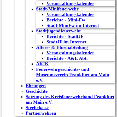
Veranstaltungskalender
Stadt-Minifeuerwehr
Veranstaltungskalender
Berichte - Mini-Fw
Stadt-MiniFw im Internet
Stadtjugendfeuerwehr
Berichte - StadtJF
StadtJF im Internet
Alters- & Ehrenabteilung
Veranstaltungskalender
Berichte - A&E Abt.
AKIK
Feuerwehrgeschichts- und
Museumsverein Frankfurt am Main
e.V.
Ehrungen
Geschichte
Satzung des Kreisfeuerwehrband Frankfurt
am Main e.V.
Sterbekasse
Partnerwehren