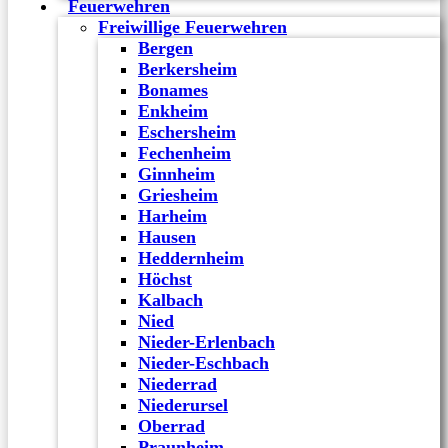
Feuerwehren
Freiwillige Feuerwehren
Bergen
Berkersheim
Bonames
Enkheim
Eschersheim
Fechenheim
Ginnheim
Griesheim
Harheim
Hausen
Heddernheim
Höchst
Kalbach
Nied
Nieder-Erlenbach
Nieder-Eschbach
Niederrad
Niederursel
Oberrad
Praunheim