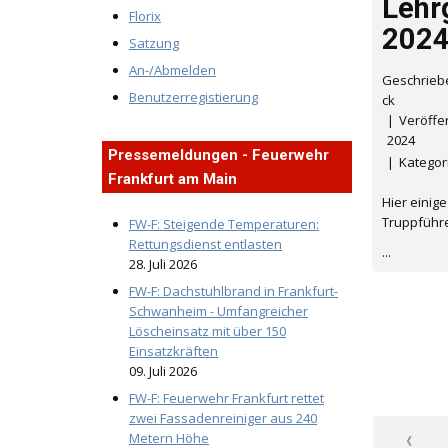
Lehr
Florix
202
Satzung
An-/Abmelden
Geschrieb
Benutzerregistierung
ck
Veröffen
2024
Pressemeldungen - Feuerwehr
Kategor
Frankfurt am Main
Hier einig
Truppführe
FW-F: Steigende Temperaturen:
Rettungsdienst entlasten
...
28. Juli 2026
FW-F: Dachstuhlbrand in Frankfurt-
Schwanheim - Umfangreicher
Löscheinsatz mit über 150
Einsatzkräften
09. Juli 2026
FW-F: Feuerwehr Frankfurt rettet
zwei Fassadenreiniger aus 240
Metern Höhe
《