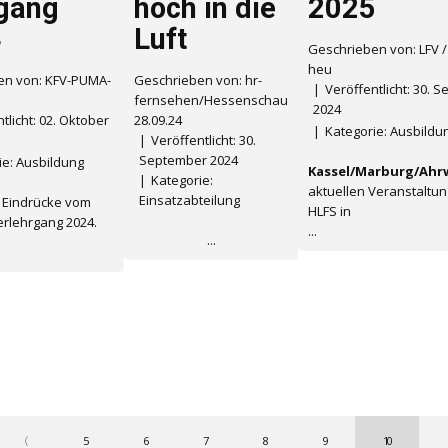
gang
hoch in die
2025
4
Luft
Geschrieben von: LFV 
heu
en von: KFV-PUMA-
Geschrieben von: hr-
Veröffentlicht: 30. 
fernsehen/Hessenschau
2024
tlicht: 02. Oktober
28.09.24
Kategorie:
Ausbildu
Veröffentlicht: 30.
September 2024
ie:
Ausbildung
Kassel/Marburg/Ahrw
Kategorie:
aktuellen Veranstaltu
Einsatzabteilung
e Eindrücke vom
HLFS in
rlehrgang 2024.
...
...
〈
5
6
7
8
9
10