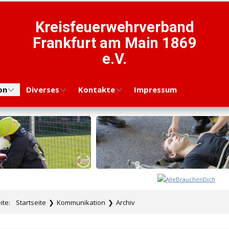
Kreisfeuerwehrverband
Frankfurt am Main 1869
e.V.
on
Diverses
Kontakte
Impressum
eite:
Startseite
❯
Kommunikation
❯
Archiv