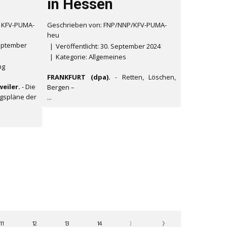
in Hessen
/ KFV-PUMA-
Geschrieben von: FNP/NNP/KFV-PUMA-
heu
September
Veröffentlicht: 30. September 2024
Kategorie:
Allgemeines
ng
FRANKFURT (dpa).
- Retten, Löschen,
eiler.
- Die
Bergen –
ngspläne der
...
11
12
13
14
〉
》