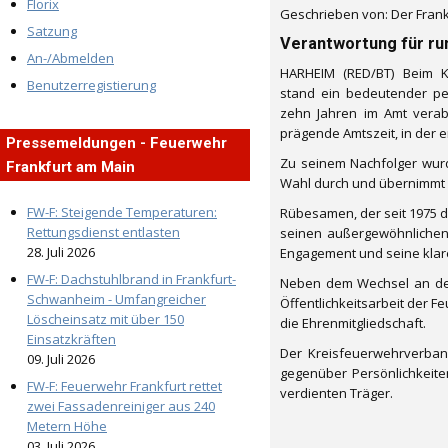
Florix
Geschrieben von: Der Frank
Satzung
Verantwortung für ru
An-/Abmelden
HARHEIM (RED/BT) Beim K
Benutzerregistierung
stand ein bedeutender per
zehn Jahren im Amt verab
prägende Amtszeit, in der e
Pressemeldungen - Feuerwehr
Zu seinem Nachfolger wurde
Frankfurt am Main
Wahl durch und übernimmt k
FW-F: Steigende Temperaturen:
Rübesamen, der seit 1975 d
Rettungsdienst entlasten
seinen außergewöhnlichen 
28. Juli 2026
Engagement und seine klare 
FW-F: Dachstuhlbrand in Frankfurt-
Neben dem Wechsel an der 
Schwanheim - Umfangreicher
Öffentlichkeitsarbeit der 
Löscheinsatz mit über 150
die Ehrenmitgliedschaft.
Einsatzkräften
Der Kreisfeuerwehrverban
09. Juli 2026
gegenüber Persönlichkeite
FW-F: Feuerwehr Frankfurt rettet
verdienten Träger.
zwei Fassadenreiniger aus 240
Metern Höhe
03. Juli 2026