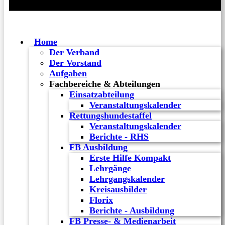
Home
Der Verband
Der Vorstand
Aufgaben
Fachbereiche & Abteilungen
Einsatzabteilung
Veranstaltungskalender
Rettungshundestaffel
Veranstaltungskalender
Berichte - RHS
FB Ausbildung
Erste Hilfe Kompakt
Lehrgänge
Lehrgangskalender
Kreisausbilder
Florix
Berichte - Ausbildung
FB Presse- & Medienarbeit