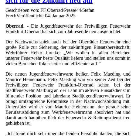
sich für die Zukunft neu auf
Geschrieben von: FF Oberrad/Presse44/Stefan
Frech
Veröffentlicht: 04. Januar 2025
Oberrad.
- Die Jugendfeuerwehr der Freiwilligen Feuerwehr
Frankfurt-Oberrad hat sich zum Jahresende neu ausgerichtet.
Der Nachwuchs spielt auch bei der Oberräder Feuerwehr eine
große Rolle zur Sicherung der zukünftigen Einsatzbereitschaft.
Wehrführer Heiko Juretko: „Wir wollen in allen Bereichen
unserer Feuerwehr beste Qualität liefern und stellen uns somit in
vielen Bereichen fokussierter und effizienter auf!“
Die neuen Jugendfeuerwehrwarte heißen Felix Maeding und
Maurice Heinemann. Felix Maeding war vor seiner Zeit bei der
Freiwilligen Feuerwehr Frankfurt-Oberrad schon bei der
Stadtfeuerwehr Marburg an der Lahn im aktiven Einsatzdienst in
führender Position und jahrelang Stadtjugendfeuerwehrwart. Er
bringt umfangreiche Kenntnisse in der Nachwuchsbildung mit.
Unterstützt wird er von Maurice Heinemann, der gerade seine
Berufsausbildung zum Werkfeuerwehrmann absolviert hat und
damit auch hauptberuflich der Feuerwehr & Rettungsdienst treu
geblieben ist.
„Ich freue mich sehr über die beiden Persönlichkeiten, die sich