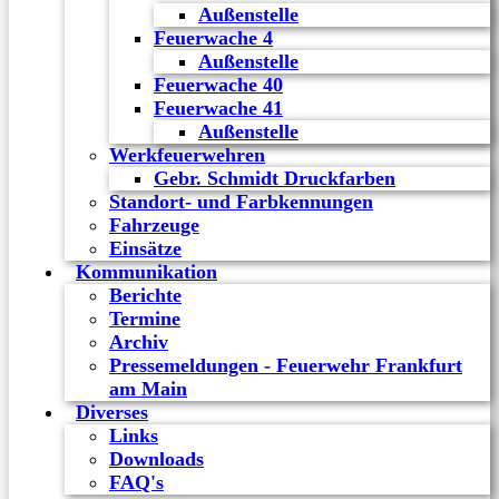
Außenstelle
Feuerwache 4
Außenstelle
Feuerwache 40
Feuerwache 41
Außenstelle
Werkfeuerwehren
Gebr. Schmidt Druckfarben
Standort- und Farbkennungen
Fahrzeuge
Einsätze
Kommunikation
Berichte
Termine
Archiv
Pressemeldungen - Feuerwehr Frankfurt
am Main
Diverses
Links
Downloads
FAQ's