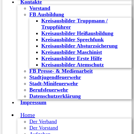
Kontakte
Vorstand
FB Ausbildung
Kreisausbilder Truppmann /
Truppführer
Kreisausbilder Heißausbildung
Kreisausbilder Sprechfunk
Kreisausbilder Absturzsicherung
Kreisausbilder Maschinist
Kreisausbilder Erste Hilfe
Kreisausbilder Atemschutz
FB Presse- & Medienarbeit
Stadtjugendfeuerwehr
Stadt-Minifeuerwehr
Berufsfeuerwehr
Datenschutzerklärung
Impressum
Home
Der Verband
Der Vorstand