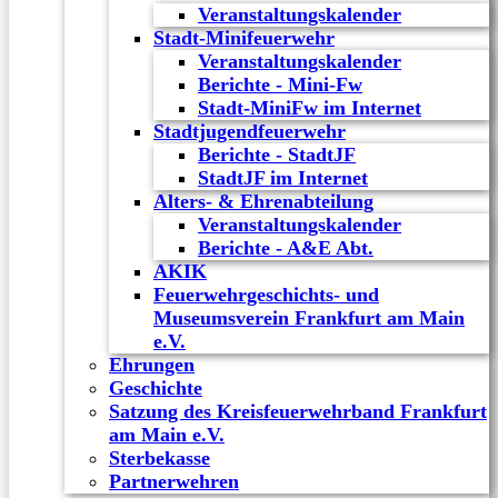
Veranstaltungskalender
Stadt-Minifeuerwehr
Veranstaltungskalender
Berichte - Mini-Fw
Stadt-MiniFw im Internet
Stadtjugendfeuerwehr
Berichte - StadtJF
StadtJF im Internet
Alters- & Ehrenabteilung
Veranstaltungskalender
Berichte - A&E Abt.
AKIK
Feuerwehrgeschichts- und
Museumsverein Frankfurt am Main
e.V.
Ehrungen
Geschichte
Satzung des Kreisfeuerwehrband Frankfurt
am Main e.V.
Sterbekasse
Partnerwehren