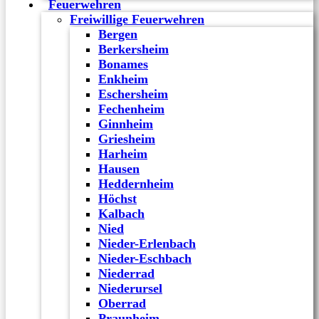
Feuerwehren
Freiwillige Feuerwehren
Bergen
Berkersheim
Bonames
Enkheim
Eschersheim
Fechenheim
Ginnheim
Griesheim
Harheim
Hausen
Heddernheim
Höchst
Kalbach
Nied
Nieder-Erlenbach
Nieder-Eschbach
Niederrad
Niederursel
Oberrad
Praunheim