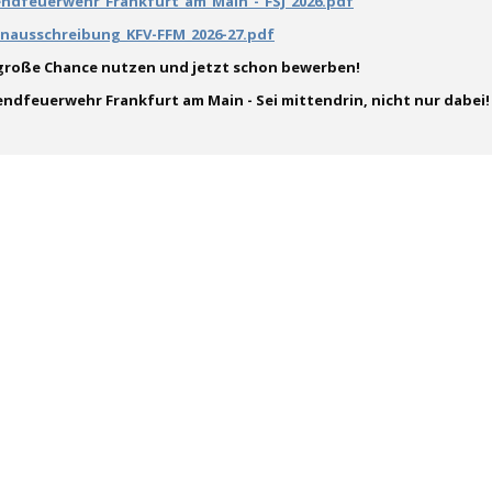
endfeuerwehr_Frankfurt_am_Main_-_FSJ_2026.pdf
lenausschreibung_KFV-FFM_2026-27.pdf
 große Chance nutzen und jetzt schon bewerben!
ndfeuerwehr Frankfurt am Main - Sei mittendrin, nicht nur dabei! 