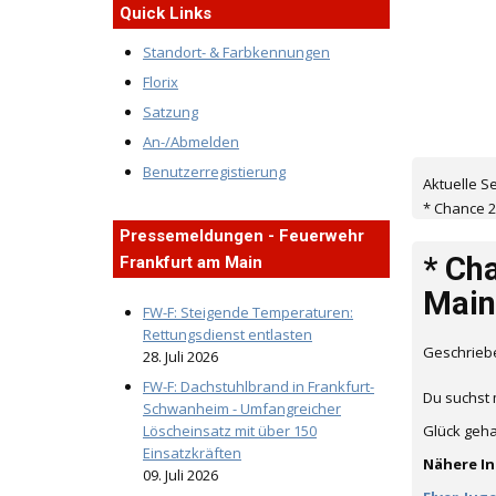
Quick Links
Standort- & Farbkennungen
Florix
Satzung
An-/Abmelden
Benutzerregistierung
Aktuelle S
* Chance 2
Pressemeldungen - Feuerwehr
* Ch
Frankfurt am Main
Main
FW-F: Steigende Temperaturen:
Rettungsdienst entlasten
Geschriebe
28. Juli 2026
FW-F: Dachstuhlbrand in Frankfurt-
Du suchst 
Schwanheim - Umfangreicher
Löscheinsatz mit über 150
Glück gehab
Einsatzkräften
Nähere In
09. Juli 2026