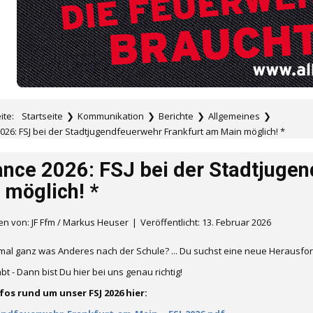
eite:
Startseite
❯
Kommunikation
❯
Berichte
❯
Allgemeines
❯
026: FSJ bei der Stadtjugendfeuerwehr Frankfurt am Main möglich! *
ance 2026: FSJ bei der Stadtjuge
 möglich! *
n von: JF Ffm / Markus Heuser
Veröffentlicht: 13. Februar 2026
mal ganz was Anderes nach der Schule? ... Du suchst eine neue Herausforde
t - Dann bist Du hier bei uns genau richtig!
fos rund um unser FSJ 2026 hier: